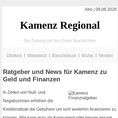
Abo | 08.08.2026
Kamenz Regional
Die Zeitung mit Nur Guten Nachrichten
Obstkorb
|
Mittagstisch
|
Branchenbuch
|
Bücher
|
Heiraten
Ratgeber und News für Kamenz zu
Geld und Finanzen
In Zeiten von Null- und
Negativzinsen erhöhen die
Kreditinstitute die Gebühren um sich weiterhin finanzieren zu
können. Wie kann man als Konsument oder besser gesagt