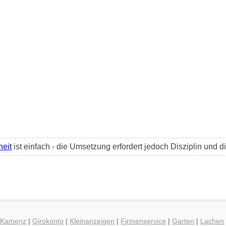
heit
ist einfach - die Umsetzung erfordert jedoch Disziplin und 
g Kamenz
|
Girokonto
|
Kleinanzeigen
|
Firmenservice
|
Garten
|
Lachen