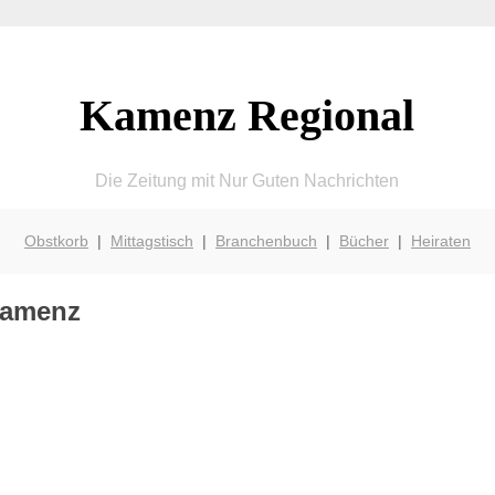
Kamenz Regional
Die Zeitung mit Nur Guten Nachrichten
Obstkorb
|
Mittagstisch
|
Branchenbuch
|
Bücher
|
Heiraten
 Kamenz